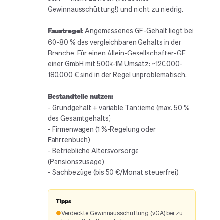
Gewinnausschüttung!) und nicht zu niedrig.
Faustregel
: Angemessenes GF-Gehalt liegt bei
60-80 % des vergleichbaren Gehalts in der
Branche. Für einen Allein-Gesellschafter-GF
einer GmbH mit 500k-1M Umsatz: ~120.000-
180.000 € sind in der Regel unproblematisch.
Bestandteile nutzen:
- Grundgehalt + variable Tantieme (max. 50 %
des Gesamtgehalts)
- Firmenwagen (1 %-Regelung oder
Fahrtenbuch)
- Betriebliche Altersvorsorge
(Pensionszusage)
- Sachbezüge (bis 50 €/Monat steuerfrei)
Tipps
●
Verdeckte Gewinnausschüttung (vGA) bei zu