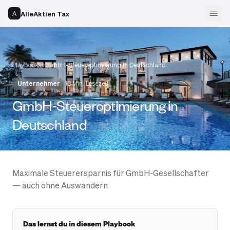
AlleAktien Tax
A
Playbooks
GmbH-Steueroptimierung in Deutschland
Unternehmer
18 Min. Lesezeit
GmbH-Steueroptimierung in
Deutschland
Maximale Steuerersparnis für GmbH-Gesellschafter
— auch ohne Auswandern
Das lernst du in diesem Playbook