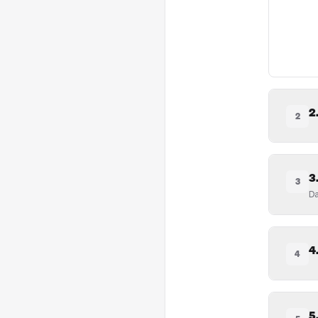
2
2
3
3
Da
4
4
5