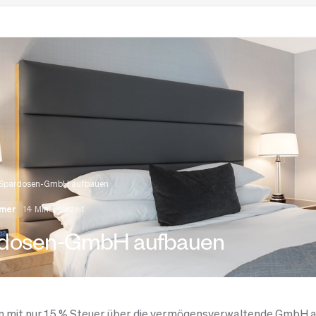
Spardosen-GmbH aufbauen
hmer
14 Min. Lesezeit
dosen-GmbH aufbauen
 mit nur 1,5 % Steuer über die vermögensverwaltende GmbH 