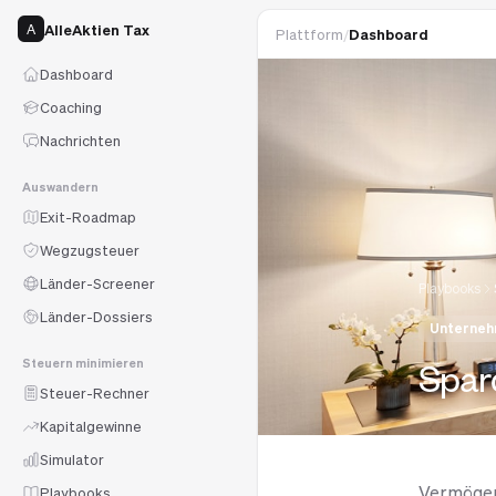
AlleAktien Tax
A
Plattform
/
Dashboard
Dashboard
Coaching
Nachrichten
Auswandern
Exit-Roadmap
Wegzugsteuer
Länder-Screener
Playbooks
Länder-Dossiers
Unterne
Spar
Steuern minimieren
Steuer-Rechner
Kapitalgewinne
Simulator
Vermögen
Playbooks