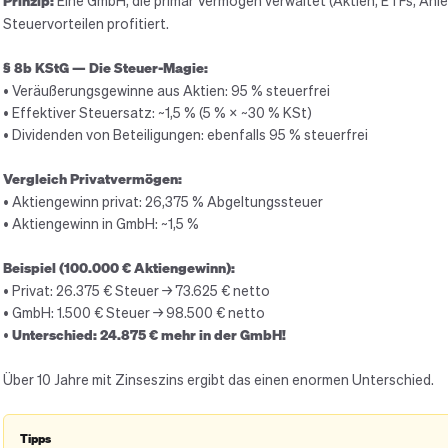
Prinzip:
Eine GmbH, die primär Vermögen verwaltet (Aktien, ETFs, Anl
Steuervorteilen profitiert.
§ 8b KStG — Die Steuer-Magie:
• Veräußerungsgewinne aus Aktien: 95 % steuerfrei
• Effektiver Steuersatz: ~1,5 % (5 % × ~30 % KSt)
• Dividenden von Beteiligungen: ebenfalls 95 % steuerfrei
Vergleich Privatvermögen:
• Aktiengewinn privat: 26,375 % Abgeltungssteuer
• Aktiengewinn in GmbH: ~1,5 %
Beispiel (100.000 € Aktiengewinn):
• Privat: 26.375 € Steuer → 73.625 € netto
• GmbH: 1.500 € Steuer → 98.500 € netto
•
Unterschied: 24.875 € mehr in der GmbH!
Über 10 Jahre mit Zinseszins ergibt das einen enormen Unterschied.
Tipps