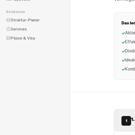
Strukturen
Struktur-Planer
Das le
Services
Akti
✓
Pässe & Visa
Effek
✓
Divi
✓
Idea
✓
Komb
✓
1
1