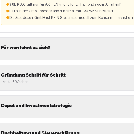
●
§ 8b KStG gilt nur für AKTIEN (nicht für ETFs, Fonds oder Anleihen!)
●
ETFs in der GmbH werden leider normal mit ~30 % KSt besteuert
●
Die Spardosen-GmbH ist KEIN Steuersparmodell zum Konsum — sie ist ein 
. Für wen lohnt es sich?
. Gründung Schritt für Schritt
uer: 4–6 Wochen
. Depot und Investmentstrategie
. Buchhaltung und Steuererklärung